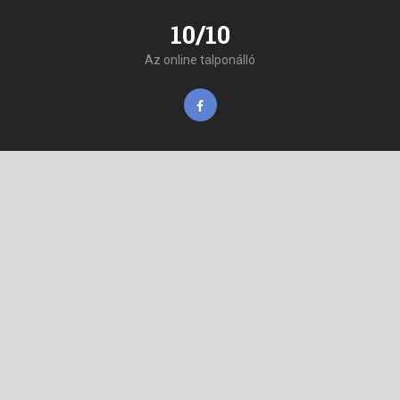
10/10
Az online talponálló