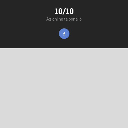
10/10
Az online talponálló