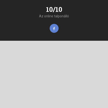
10/10
Az online talponálló