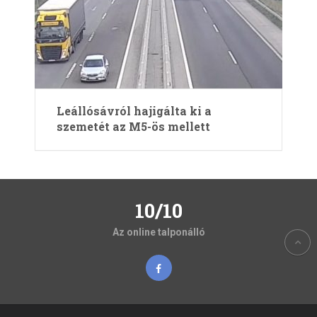
Leállósávról hajigálta ki a
szemetét az M5-ös mellett
10/10
Az online talponálló