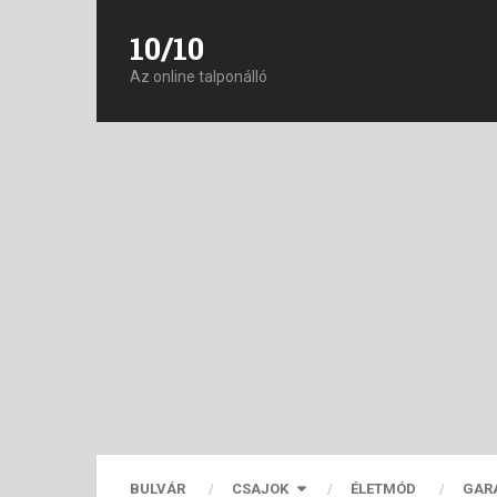
10/10
Az online talponálló
BULVÁR
CSAJOK
ÉLETMÓD
GAR