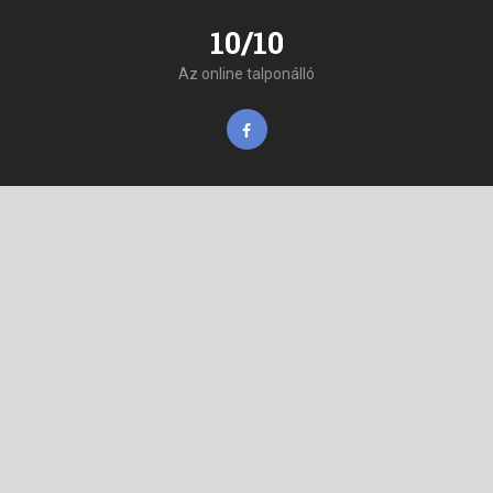
10/10
Az online talponálló