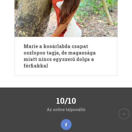
Marie a kosárlabda csapat
oszlopos tagja, de magassága
miatt nincs egyszerű dolga a
férfiakkal
10/10
Az online talponálló