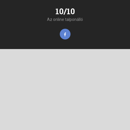
10/10
Az online talponálló