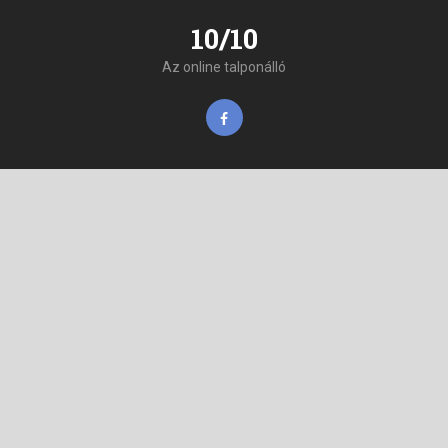
10/10
Az online talponálló