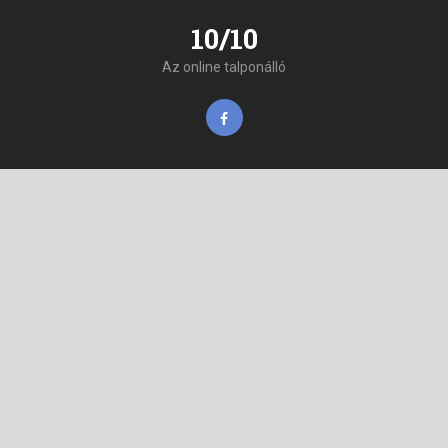
10/10
Az online talponálló