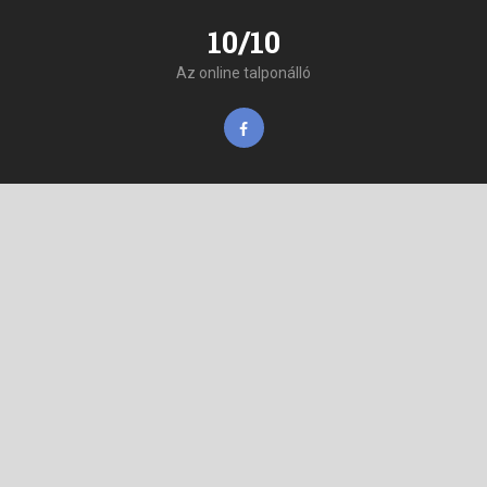
10/10
Az online talponálló