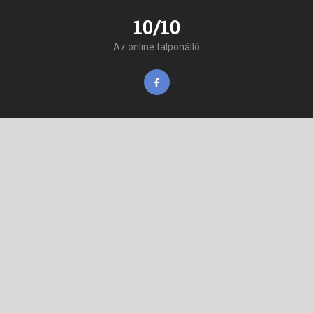
10/10
Az online talponálló