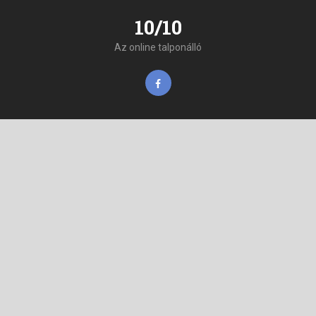
10/10
Az online talponálló