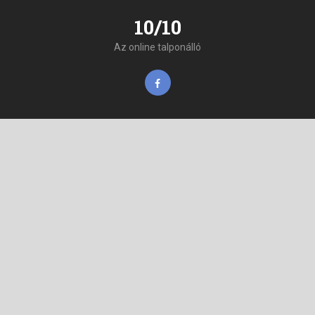
10/10
Az online talponálló