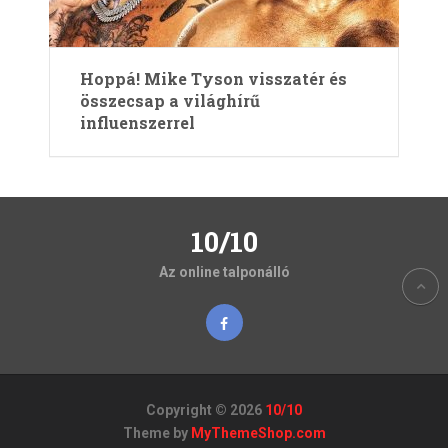
Hoppá! Mike Tyson visszatér és
összecsap a világhírű
influenszerrel
10/10
Az online talponálló
Copyright © 2026
10/10
Theme by
MyThemeShop.com