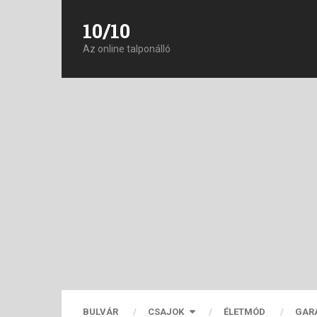
10/10
Az online talponálló
BULVÁR
CSAJOK
ÉLETMÓD
GAR