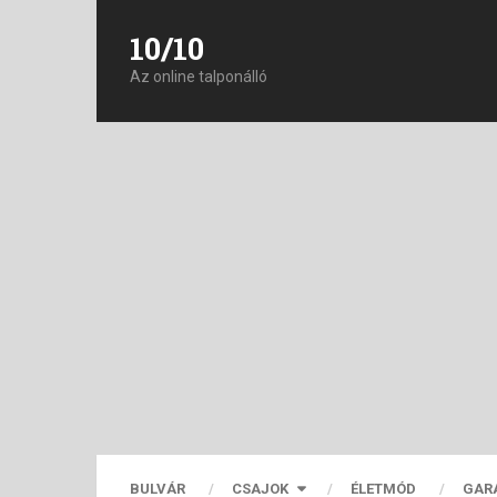
10/10
Az online talponálló
BULVÁR
CSAJOK
ÉLETMÓD
GAR