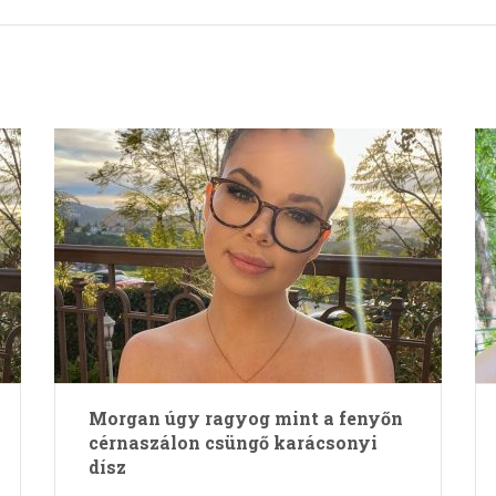
Morgan úgy ragyog mint a fenyőn
cérnaszálon csüngő karácsonyi
dísz