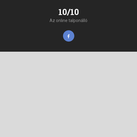
10/10
Az online talponálló