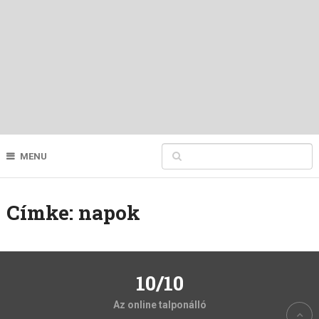
MENU
Címke:
napok
10/10
Az online talponálló