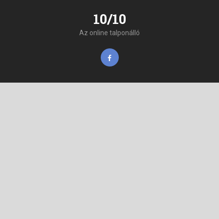
10/10
Az online talponálló