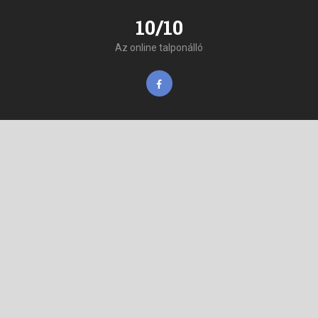
10/10
Az online talponálló