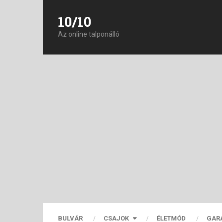
10/10
Az online talponálló
BULVÁR
CSAJOK
ÉLETMÓD
GAR