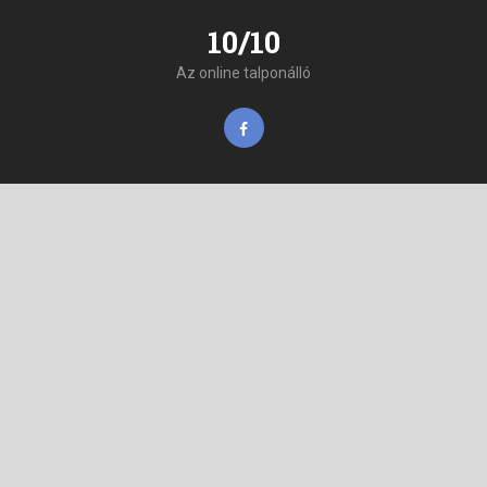
10/10
Az online talponálló