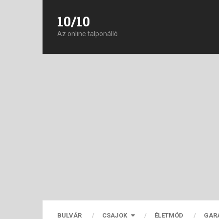
10/10
Az online talponálló
BULVÁR
CSAJOK
ÉLETMÓD
GAR