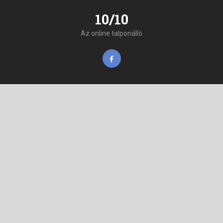
10/10
Az online talponálló