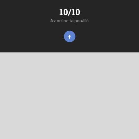
10/10
Az online talponálló