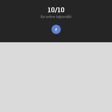
10/10
Az online talponálló