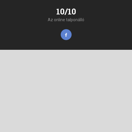
10/10
Az online talponálló