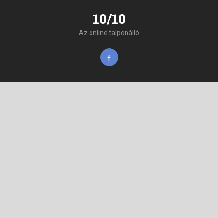
10/10
Az online talponálló