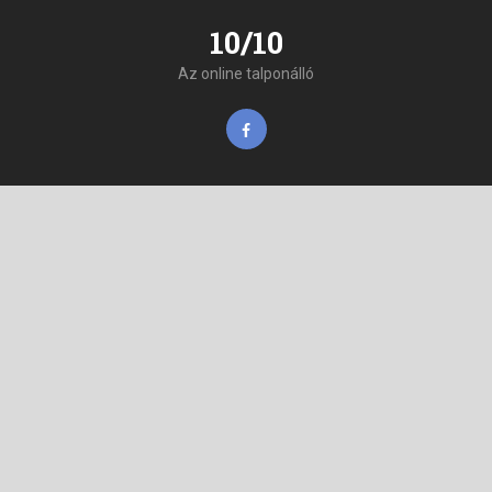
10/10
Az online talponálló