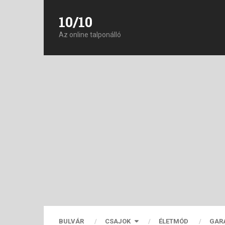
10/10
Az online talponálló
BULVÁR
CSAJOK
ÉLETMÓD
GAR