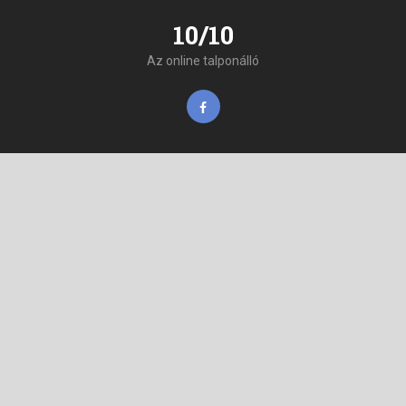
10/10
Az online talponálló