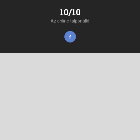
10/10
Az online talponálló