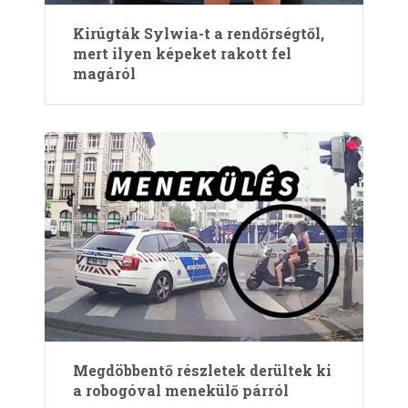
Kirúgták Sylwia-t a rendőrségtől,
mert ilyen képeket rakott fel
magáról
Megdöbbentő részletek derültek ki
a robogóval menekülő párról