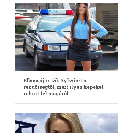
Elbocsájtották Sylwia-t a
rendőrségtől, mert ilyen képeket
rakott fel magáról