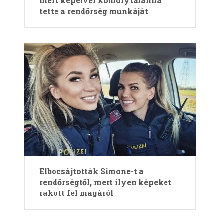
mert képeivel komolytalanná
tette a rendőrség munkáját
Elbocsájtották Simone-t a
rendőrségtől, mert ilyen képeket
rakott fel magáról