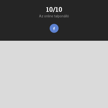
10/10
Az online talponálló