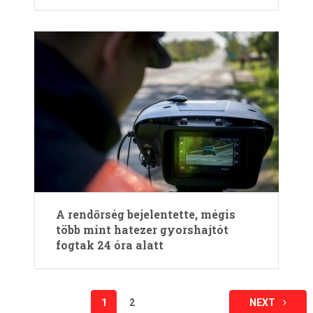
A rendőrség bejelentette, mégis
több mint hatezer gyorshajtót
fogtak 24 óra alatt
Bejegyzések
1
2
NEXT