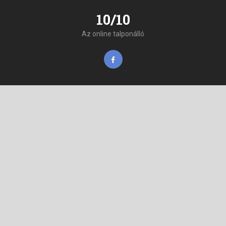
10/10
Az online talponálló