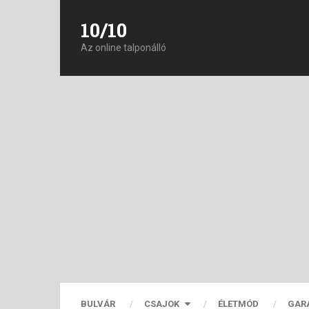
10/10
Az online talponálló
BULVÁR
CSAJOK
ÉLETMÓD
GAR