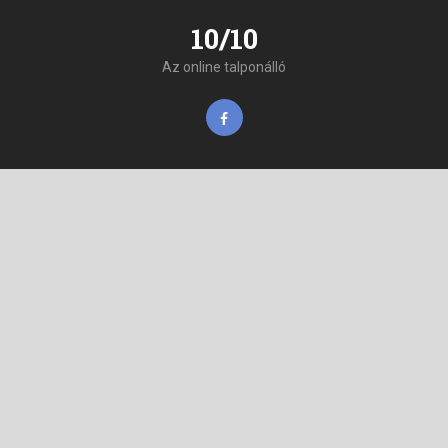
10/10
Az online talponálló