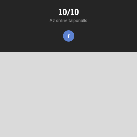
10/10
Az online talponálló