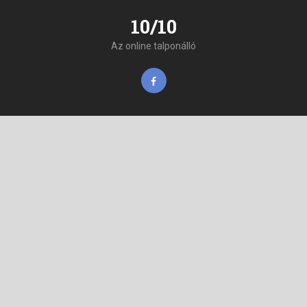
10/10
Az online talponálló