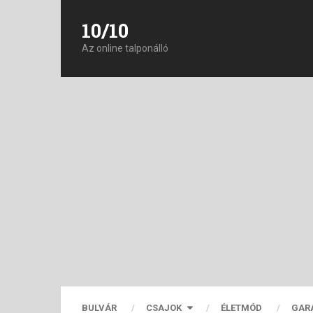
10/10
Az online talponálló
BULVÁR
CSAJOK
ÉLETMÓD
GAR