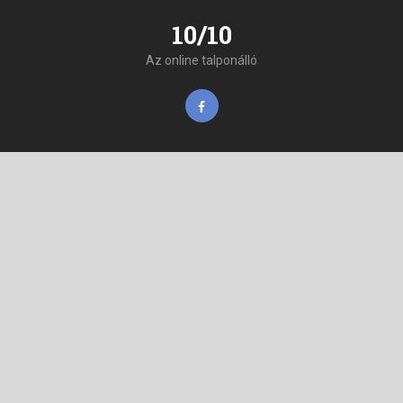
10/10
Az online talponálló