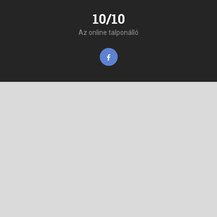
10/10
Az online talponálló