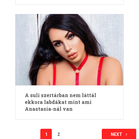
A suli szertárban nem láttál
ekkora labdákat mint ami
Anastasia-nál van
Bejegyzések
1
2
NEXT