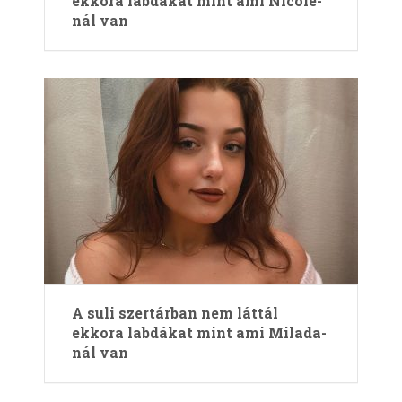
ekkora labdákat mint ami Nicole-
nál van
A suli szertárban nem láttál
ekkora labdákat mint ami Milada-
nál van