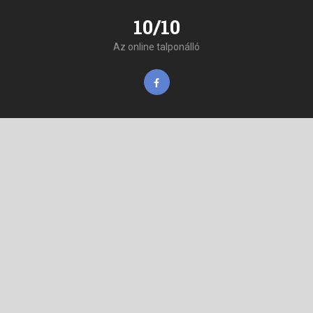
10/10
Az online talponálló