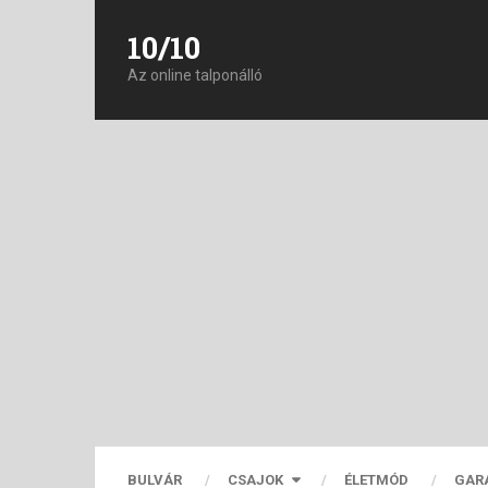
10/10
Az online talponálló
BULVÁR
CSAJOK
ÉLETMÓD
GAR