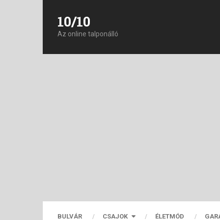
10/10
Az online talponálló
BULVÁR
CSAJOK
ÉLETMÓD
GAR