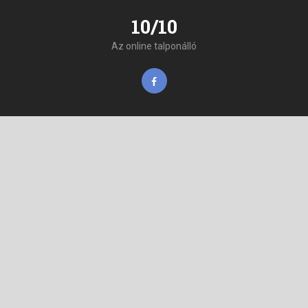
10/10
Az online talponálló