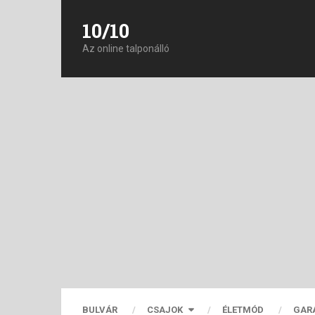
10/10
Az online talponálló
BULVÁR
CSAJOK
ÉLETMÓD
GAR