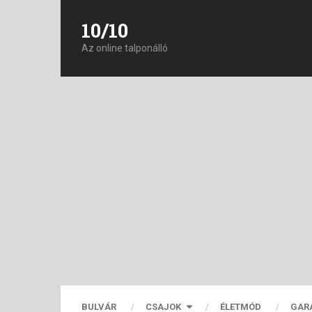
10/10
Az online talponálló
BULVÁR
CSAJOK
ÉLETMÓD
GAR