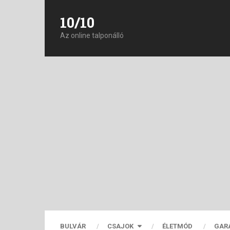
10/10
Az online talponálló
BULVÁR
CSAJOK
ÉLETMÓD
GAR