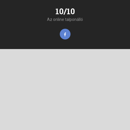
10/10
Az online talponálló