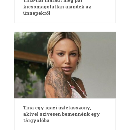
Tina-nal maradt még pár
kicsomagolatlan ajándék az
ünnepekről
Tina egy igazi üzletasszony,
akivel szívesen bemennénk egy
tárgyalóba