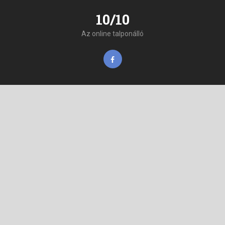
10/10
Az online talponálló