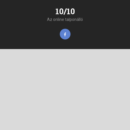
10/10
Az online talponálló