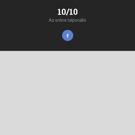
10/10
Az online talponálló