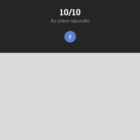
10/10
Az online talponálló