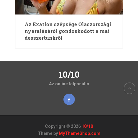
Az Exatlon szépsége Olaszországi
nyaralásáról gondoskodott a mai
desszertünkről
10/10
Az online talponálló
Copyright © 2026
10/10
Theme by
MyThemeShop.com